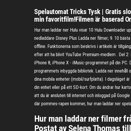
Spelautomat Tricks Tysk | Gratis slot
min favoritfilm!Filmen är baserad On
Hur man laddar ner Hulu visar 10 Hulu Downloader upp
nedladdare Disney Plus Ladda ner filmer; 9. 10 bästa
offline. Funktionerna som beskrivs i artikeln är tillgä
efter att ha blivit YouTube Premium-medlem . Del 2: 
iPhone 8, iPhone X - iMusic-programmet på din PC. D
programmets inbyggda bibliotek. Ladda ner innehåll offl
dina mobila enheter (mobil/surfplatta). I dagsläget ä
din enhet eller på ett SD-kort. Om du ändrar hur kar
att du är ansluten till internet och inloggad på Goog
där pommes-rapen kommer, hur man laddar ner spel
Hur man laddar ner filmer fr
Postat av Selena Thomas till