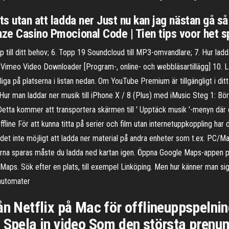
s utan att ladda ner Just nu kan jag nästan gå så 
ze Casino Pmocional Code | Tien tips voor het sp
 till ditt behov; 6. Topp 19 Soundcloud till MP3-omvandlare; 7. Hur ladd
 Vimeo Video Downloader [Program-, online- och webbläsartillägg] 10. L
ngliga på platserna i listan nedan. Om YouTube Premium är tillgängligt i di
Hur man laddar ner musik till iPhone X / 8 (Plus) med iMusic Steg 1: B
etta kommer att transportera skärmen till ' Upptäck musik '-menyn där
ine För att kunna titta på serier och film utan internetuppkoppling har du m
r det inte möjligt att ladda ner material på andra enheter som t.ex. PC/M
torna sparas måste du ladda ned kartan igen. Öppna Google Maps-appen på 
le Maps. Sök efter en plats, till exempel Linköping. Men hur känner man s
automater
ån Netflix på Mac för offlineuppspelnin
 Spela in video Som den största prenu