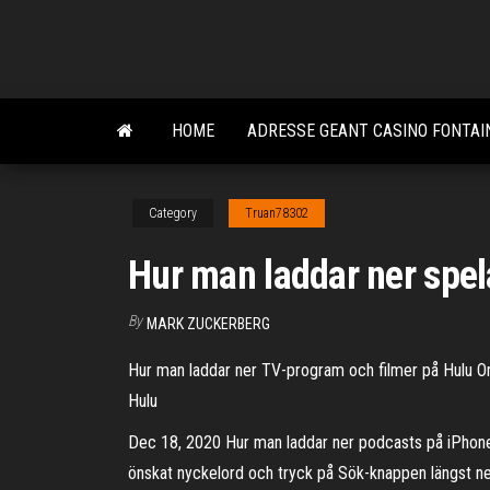
Skip
to
the
content
HOME
ADRESSE GEANT CASINO FONTAIN
Category
Truan78302
Hur man laddar ner spel
By
MARK ZUCKERBERG
Hur man laddar ner TV-program och filmer på Hulu Om 
Hulu
Dec 18, 2020 Hur man laddar ner podcasts på iPhone. O
önskat nyckelord och tryck på Sök-knappen längst ne