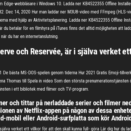
mium Edge-webbläsare i Windows 10. Ladda ner KB4522355 Offline Instal
32. Dec 14, 2020 Hur man laddar ner M3U8-video med FFmpeg (HLS-vide
a med hjälp av Aktivitetsplanering. Ladda ner KB4522355 Offline Inst
När du betalar för en filmhyra på iTunes finns det alltid möjligheten att l
 när du har en internetanslutning.
rve och Reservée, är i själva verket ett 
21 De bästa MS-DOS-spelen genom tiderna Hur 2021 Gratis Emoji-tillverk
ena Thomas till Spela in video Som den största prenumerationstjänsten ö
änsten i ett bibliotek med filmer och TV-program.
ner och tittar på nerladdade serier och filmer ned
ionen av Netflix-appen på någon av dessa enheter
d-mobil eller Android-surfplatta som kör Android
lva verket ett villkor för att den skall kunna full- göra Lär dig hur du l