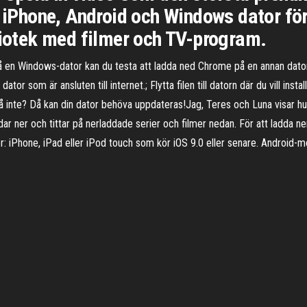
å iPhone, Android och Windows dator för 
liotek med filmer och TV-program.
 en Windows-dator kan du testa att ladda ned Chrome på en annan dator
or som är ansluten till internet.; Flytta filen till datorn där du vill inst
då inte? Då kan din dator behöva uppdateras!Jag, Teres och Luna visar hu
ddar ner och tittar på nerladdade serier och filmer nedan. För att ladda n
: iPhone, iPad eller iPod touch som kör iOS 9.0 eller senare. Android-mo