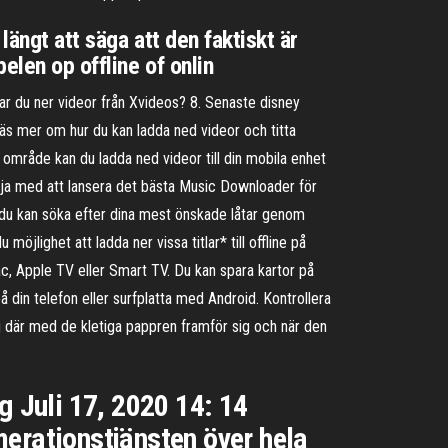
längt att säga att den faktiskt är
elen op offline of onlin
ar du ner videor från Xvideos? 8. Senaste disney
äs mer om hur du kan ladda ned videor och titta
tt område kan du ladda ned videor till din mobila enhet
örja med att lansera det bästa Music Downloader för
 du kan söka efter dina mest önskade låtar genom
öjlighet att ladda ner vissa titlar* till offline på
ac, Apple TV eller Smart TV. Du kan spara kartor på
din telefon eller surfplatta med Android. Kontrollera
ig där med de kletiga pappren framför sig och när den
g Juli 17, 2020 14: 14
merationstjänsten över hela